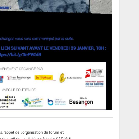
s, rappel de l’organisation du forum et
x du droit de la laïcité par Nicolas CADèNE –