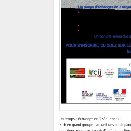
Un temps d’échanges en 3 séquences :
• 1h en grand groupe : accueil des participant
questions-réponses à partir d’un état des lieu