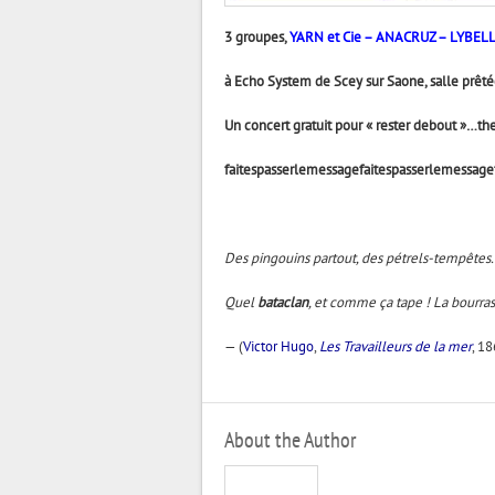
3 groupes,
YARN et Cie – ANACRUZ – LYBEL
à Echo System de Scey sur Saone, salle prêtée 
Un concert gratuit pour « rester debout »…th
faitespasserlemessagefaitespasserlemessage
Des pingouins partout, des pétrels-tempêtes. Un
Quel
bataclan
, et comme ça tape ! La bourras
—
(
Victor Hugo
,
Les Travailleurs de la mer
, 1
About the Author