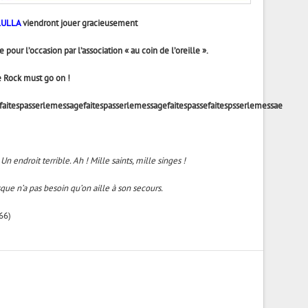
LULLA
viendront jouer gracieusement
pour l’occasion par l’association « au coin de l’oreille ».
e Rock must go on !
faitespasserlemessagefaitespasserlemessagefaitespassefaitespsserlemessae
 endroit terrible. Ah ! Mille saints, mille singes !
que n’a pas besoin qu’on aille à son secours.
866)