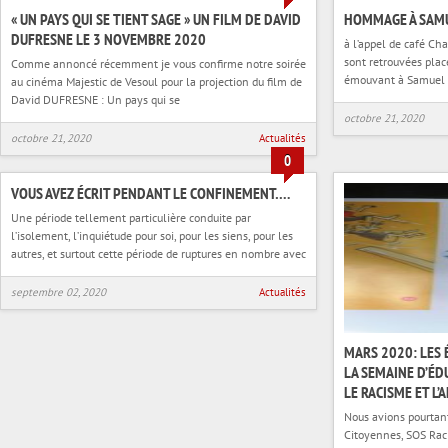
« UN PAYS QUI SE TIENT SAGE » UN FILM DE DAVID
HOMMAGE À SAMU
DUFRESNE LE 3 NOVEMBRE 2020
à l’appel de café Ch
sont retrouvées pla
Comme annoncé récemment je vous confirme notre soirée
émouvant à Samuel 
au cinéma Majestic de Vesoul pour la projection du film de
David DUFRESNE : Un pays qui se
octobre 21, 2020
octobre 21, 2020
Actualités
0
VOUS AVEZ ÉCRIT PENDANT LE CONFINEMENT….
Une période tellement particulière conduite par
l’isolement, l’inquiétude pour soi, pour les siens, pour les
autres, et surtout cette période de ruptures en nombre avec
septembre 02, 2020
Actualités
MARS 2020: LES
LA SEMAINE D’ÉD
LE RACISME ET L
Nous avions pourtant
Citoyennes, SOS Rac