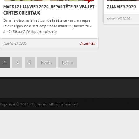
MARDI 21 JANVIER 2020 , REPAS TÊTE DE VEAU ET
7 JANVIER 2020
CONTES ORIENTAUX
janvier 07, 2020
Dans la désormais tradition de la tête de veau, un repas
laïc et républicain sera organisé le mardi 21 janvier 2020
à 19h30 au Café des abattoirs, rue
janvier 17, 2020
Actualités
1
2
3
Next
›
Last
»
Copyright © 2011 - Boulevard. All rights reserved.