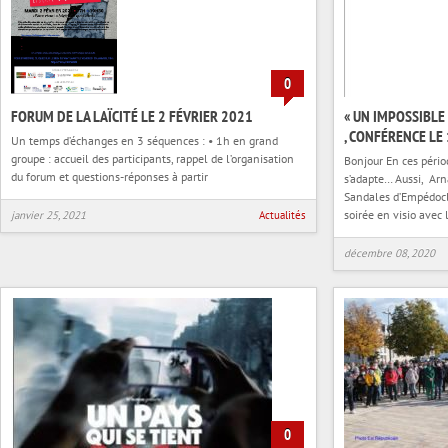
0
FORUM DE LA LAÏCITÉ LE 2 FÉVRIER 2021
« UN IMPOSSIBLE
, CONFÉRENCE LE
Un temps d’échanges en 3 séquences : • 1h en grand
groupe : accueil des participants, rappel de l’organisation
Bonjour En ces pério
du forum et questions-réponses à partir
s’adapte… Aussi, Arn
Sandales d’Empédocl
soirée en visio avec 
janvier 25, 2021
Actualités
décembre 08, 2020
0